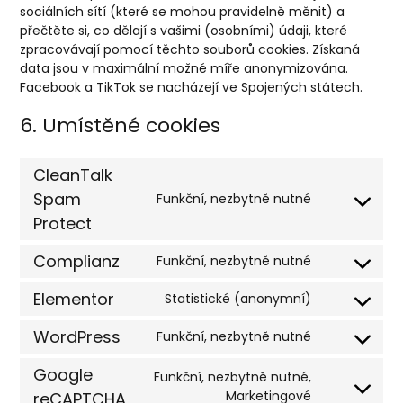
sociálních sítí (které se mohou pravidelně měnit) a
přečtěte si, co dělají s vašimi (osobními) údaji, které
zpracovávají pomocí těchto souborů cookies. Získaná
data jsou v maximální možné míře anonymizována.
Facebook a TikTok se nacházejí ve Spojených státech.
6. Umístěné cookies
CleanTalk
Spam
Funkční, nezbytně nutné
Consent
Protect
to
service
Complianz
Funkční, nezbytně nutné
cleantalk-
Consent
spam-
to
Elementor
Statistické (anonymní)
protect
service
Consent
complianz
to
WordPress
Funkční, nezbytně nutné
service
Consent
elementor
to
Google
Funkční, nezbytně nutné,
service
Consent
Marketingové
reCAPTCHA
wordpress