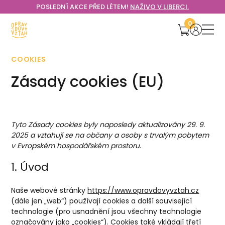
POSLEDNÍ AKCE PŘED LÉTEM!
NAŽIVO V LIBERCI.
0
COOKIES
Zásady cookies (EU)
Tyto Zásady cookies byly naposledy aktualizovány 29. 9.
2025 a vztahují se na občany a osoby s trvalým pobytem
v Evropském hospodářském prostoru.
1. Úvod
Naše webové stránky
https://www.opravdovyvztah.cz
(dále jen „web“) používají cookies a další související
technologie (pro usnadnění jsou všechny technologie
označovány jako „cookies“). Cookies také vkládají třetí