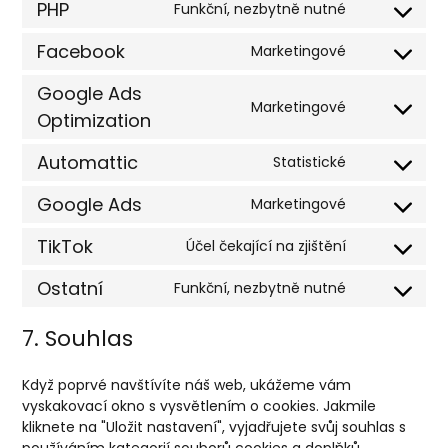
PHP
Funkční, nezbytně nutné
service
Consent
wistia
to
Facebook
Marketingové
service
Consent
php
to
Google Ads
service
Marketingové
Consent
Optimization
facebook
to
service
Automattic
Statistické
Consent
google-
to
ads-
Google Ads
Marketingové
service
Consent
optimization
automattic
to
TikTok
Účel čekající na zjištění
service
Consent
google-
to
Ostatní
Funkční, nezbytně nutné
ads
service
Consent
tiktok
to
7. Souhlas
service
ostatní
Když poprvé navštívíte náš web, ukážeme vám
vyskakovací okno s vysvětlením o cookies. Jakmile
kliknete na "Uložit nastavení", vyjadřujete svůj souhlas s