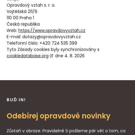
Opravdový vztah s. r. o.
Vojtěšská 211/6
110 00 Praha 1
Česká republika
Web:
https://www.opravdovyvztah.cz
E-mail:
dotazy@
opravdovyvztah.cz
Telefonní číslo: +420 724 535 399
Tyto Zásady cookies byly synchronizovány s
cookiedatabase.org
dne 4. 8. 2026
BUĎ IN!
Odebírej opravdové novinky
Zůstaň v obraze. Pravidelně ti pošleme pár vět o tom, co