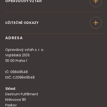
OPRAVDOVÝ VZTAH
KONZULTACE
NÁŠ TÝM
ŠKOLA KOUČŮ
UŽITEČNÉ ODKAZY
MATERIÁLY
OBCHODNÍ PODMÍNKY
BLOG
DOPRAVA A PLATBA
ADRESA
PODCAST
VRÁCENÍ PRODUKTU
PŘÍPADOVÉ STUDIE
OCHRANA OSOBNÍCH ÚDAJŮ
Opravdový vztah s. r. o.
E-SHOP
SPRAVOVAT COOKIES
Vojtěšská 211/6
110 00 Praha 1
IČ: 09849548
DIČ: CZ09849548
Sklad:
Dextrum Fulfillment
Kirilovova 181
Paskov