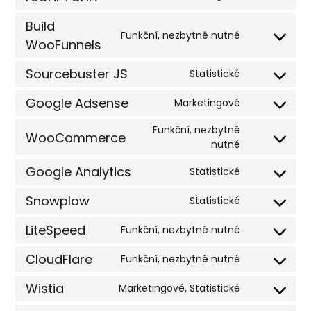
to
service
Build
Funkční, nezbytně nutné
google-
Consent
WooFunnels
recaptcha
to
service
Sourcebuster JS
Statistické
Consent
build-
to
woofunnels
Google Adsense
Marketingové
service
Consent
sourcebuste
to
Funkční, nezbytně
WooCommerce
js
service
Consent
nutné
google-
to
adsense
Google Analytics
Statistické
service
Consent
woocomme
to
Snowplow
Statistické
service
Consent
google-
to
LiteSpeed
Funkční, nezbytně nutné
analytics
service
Consent
snowplow
to
CloudFlare
Funkční, nezbytně nutné
service
Consent
litespeed
to
Wistia
Marketingové, Statistické
service
Consent
cloudflare
to