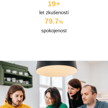
24
+
let zkušeností
98.3
%
spokojenost