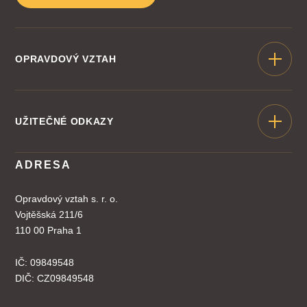
OPRAVDOVÝ VZTAH
KONZULTACE
NÁŠ TÝM
ŠKOLA KOUČŮ
UŽITEČNÉ ODKAZY
MATERIÁLY
OBCHODNÍ PODMÍNKY
BLOG
DOPRAVA A PLATBA
ADRESA
PODCAST
VRÁCENÍ PRODUKTU
PŘÍPADOVÉ STUDIE
OCHRANA OSOBNÍCH ÚDAJŮ
Opravdový vztah s. r. o.
E-SHOP
SPRAVOVAT COOKIES
Vojtěšská 211/6
110 00 Praha 1
IČ: 09849548
DIČ: CZ09849548