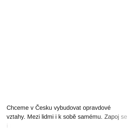
C
h
c
e
m
e
v
Č
e
s
k
u
v
y
b
u
d
o
v
a
t
o
p
r
a
v
d
o
v
é
v
z
t
a
h
y
.
M
e
z
i
l
i
d
m
i
i
k
s
o
b
ě
s
a
m
é
m
u
.
Z
a
p
o
j
s
e
i
t
y
a
z
a
č
n
i
ž
í
t
š
ť
a
s
t
n
ě
j
i