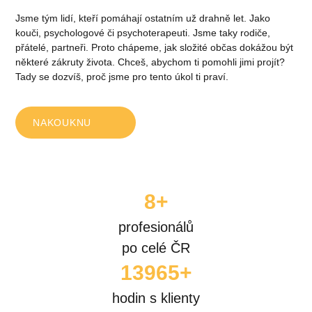
Jsme tým lidí, kteří pomáhají ostatním už drahně let. Jako
kouči, psychologové či psychoterapeuti. Jsme taky rodiče,
přátelé, partneři. Proto chápeme, jak složité občas dokážou být
některé zákruty života. Chceš, abychom ti pomohli jimi projít?
Tady se dozvíš, proč jsme pro tento úkol ti praví.
NAKOUKNU
10
+
profesionálů
po celé ČR
17000
+
hodin s klienty